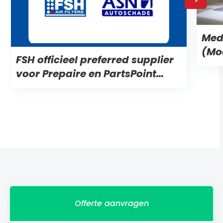
Med
(Mo
FSH officieel preferred supplier
voor Prepaire en PartsPoint
paint
Offerte aanvragen